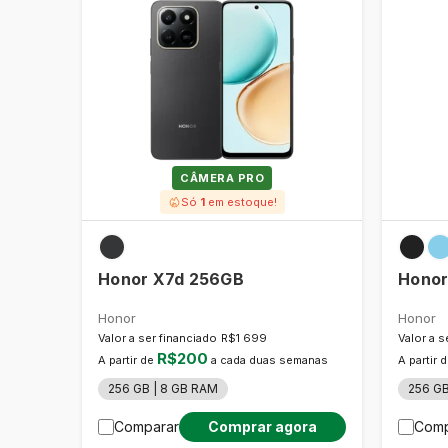
CÂMERA PRO
Só
1
em estoque!
Honor X7d 256GB
Honor
Honor
Honor
Valor a ser financiado
R$1 699
Valor a s
R$200
A partir de
a cada duas semanas
A partir 
256 GB | 8 GB RAM
256 GB
Comprar agora
Comparar
Comp