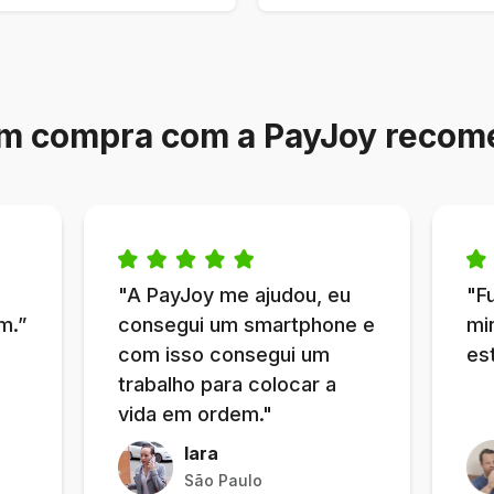
m compra com a PayJoy recom
"A PayJoy me ajudou, eu
"F
m.”
consegui um smartphone e
mi
com isso consegui um
es
trabalho para colocar a
vida em ordem."
Iara
São Paulo