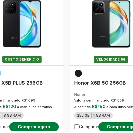
CUSTO BENEFÍCIO
VELOCIDADE 5G
 X5B PLUS 256GB
Honor X6B 5G 256GB
Honor
er financiado
R$1 099
Valor a ser financiado
R$1 859
R$120
R$150
de
a cada duas semanas
A partir de
a cada duas se
 | 8 GB RAM
256 GB | 4 GB RAM
Comprar agora
Comprar ag
arar
Comparar