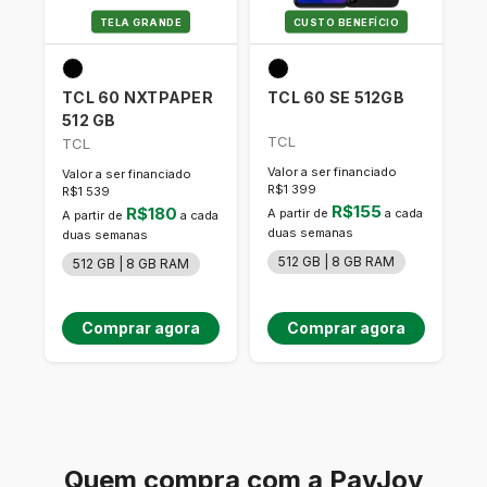
TELA GRANDE
CUSTO BENEFÍCIO
TCL 60 NXTPAPER
TCL 60 SE 512GB
512 GB
TCL
TCL
Valor a ser financiado
Valor a ser financiado
R$1 399
R$1 539
R$155
R$180
A partir de
a cada
A partir de
a cada
duas semanas
duas semanas
512 GB | 8 GB RAM
512 GB | 8 GB RAM
Comprar agora
Comprar agora
Quem compra com a PayJoy