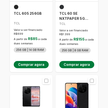
TCL 605 256GB
TCL 60 SE
NXTPAPER 5G
TCL
256GB
TCL
Valor a ser financiado
Valor a ser financiado
R$899
R$1 399
R$85
R$155
A partir de
a cada
A partir de
a cada
duas semanas
duas semanas
256 GB | 14 GB RAM
256 GB | 8 GB RAM
Comprar agora
Comprar agora